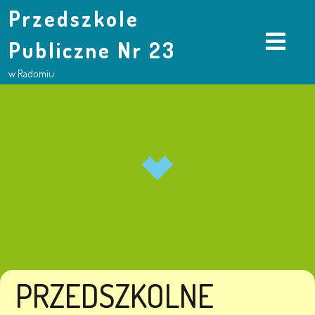
Przedszkole
Publiczne Nr 23
w Radomiu
PRZEDSZKOLNE