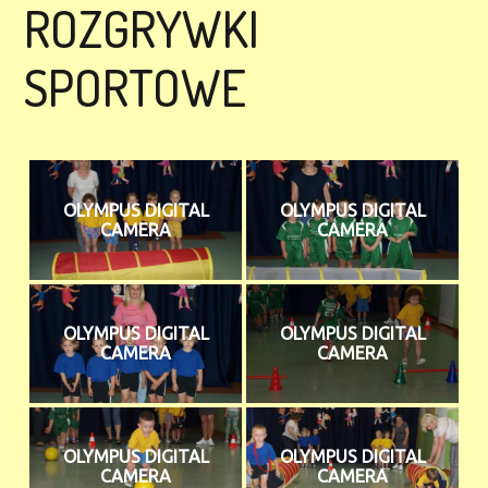
ROZGRYWKI
SPORTOWE
OLYMPUS DIGITAL
OLYMPUS DIGITAL
CAMERA
CAMERA
OLYMPUS DIGITAL
OLYMPUS DIGITAL
CAMERA
CAMERA
OLYMPUS DIGITAL
OLYMPUS DIGITAL
CAMERA
CAMERA