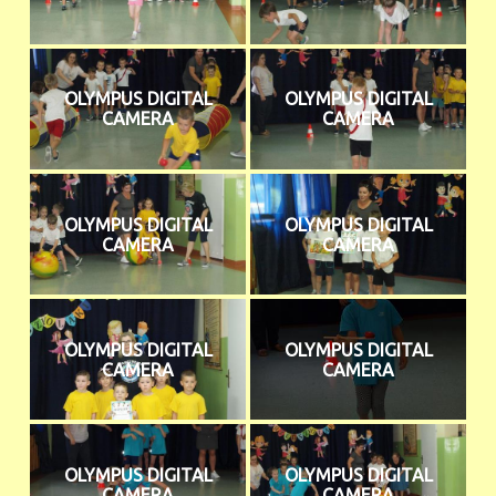
OLYMPUS DIGITAL
OLYMPUS DIGITAL
CAMERA
CAMERA
OLYMPUS DIGITAL
OLYMPUS DIGITAL
CAMERA
CAMERA
OLYMPUS DIGITAL
OLYMPUS DIGITAL
CAMERA
CAMERA
OLYMPUS DIGITAL
OLYMPUS DIGITAL
CAMERA
CAMERA