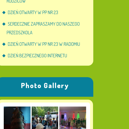
RODZICÓW
DZIEŃ OTWARTY W PP NR 23
SERDECZNIE ZAPRASZAMY DO NASZEGO
PRZEDSZKOLA
DZIEŃ OTWARTY W PP NR 23 W RADOMIU
DZIEŃ BEZPIECZNEGO INTERNETU
Photo Gallery