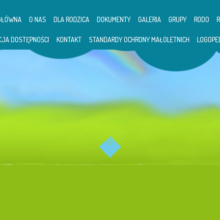
GŁÓWNA
O NAS
DLA RODZICA
DOKUMENTY
GALERIA
GRUPY
RODO
CJA DOSTĘPNOŚCI
KONTAKT
STANDARDY OCHRONY MAŁOLETNICH
LOGOPE