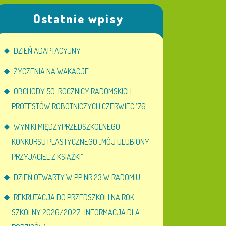
Ostatnie wpisy
DZIEŃ ADAPTACYJNY
ŻYCZENIA NA WAKACJE
OBCHODY 50. ROCZNICY RADOMSKICH
PROTESTÓW ROBOTNICZYCH CZERWIEC ’76
WYNIKI MIĘDZYPRZEDSZKOLNEGO
KONKURSU PLASTYCZNEGO „MÓJ ULUBIONY
PRZYJACIEL Z KSIĄŻKI”
DZIEŃ OTWARTY W PP NR 23 W RADOMIU
REKRUTACJA DO PRZEDSZKOLI NA ROK
SZKOLNY 2026/2027- INFORMACJA DLA