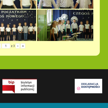
z
3
›
»