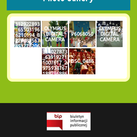
312922893
OLYMPUS
OLYMPUS
_65503196
DIGITAL
P6068050
DIGITAL
6210194_8
CAMERA
CAMERA
229489567
453778206
314027873
_n
_63919271
DSC_0486
1007617_2
975934767
188296886
_n