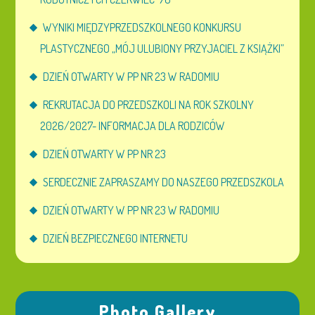
WYNIKI MIĘDZYPRZEDSZKOLNEGO KONKURSU
PLASTYCZNEGO „MÓJ ULUBIONY PRZYJACIEL Z KSIĄŻKI”
DZIEŃ OTWARTY W PP NR 23 W RADOMIU
REKRUTACJA DO PRZEDSZKOLI NA ROK SZKOLNY
2026/2027- INFORMACJA DLA RODZICÓW
DZIEŃ OTWARTY W PP NR 23
SERDECZNIE ZAPRASZAMY DO NASZEGO PRZEDSZKOLA
DZIEŃ OTWARTY W PP NR 23 W RADOMIU
DZIEŃ BEZPIECZNEGO INTERNETU
Photo Gallery