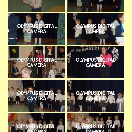
OLYMPUS DIGITAL
OLYMPUS DIGITAL
CAMERA
CAMERA
OLYMPUS DIGITAL
OLYMPUS DIGITAL
CAMERA
CAMERA
OLYMPUS DIGITAL
OLYMPUS DIGITAL
CAMERA
CAMERA
OLYMPUS DIGITAL
OLYMPUS DIGITAL
CAMERA
CAMERA