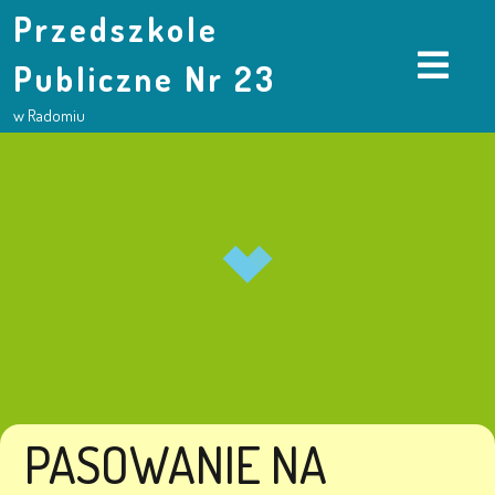
Przedszkole
Publiczne Nr 23
w Radomiu
PASOWANIE NA