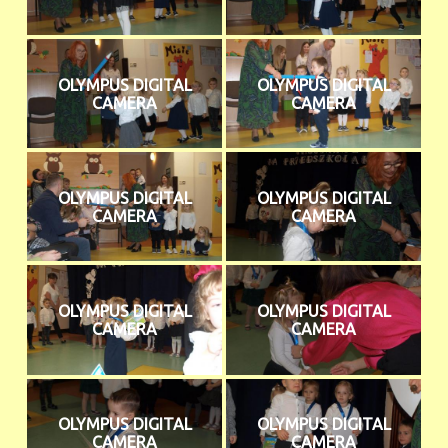
OLYMPUS DIGITAL
OLYMPUS DIGITAL
CAMERA
CAMERA
OLYMPUS DIGITAL
OLYMPUS DIGITAL
CAMERA
CAMERA
OLYMPUS DIGITAL
OLYMPUS DIGITAL
CAMERA
CAMERA
OLYMPUS DIGITAL
OLYMPUS DIGITAL
CAMERA
CAMERA