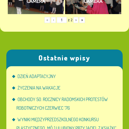
CAMERA
CAMERA
«
‹
z
2
›
»
Ostatnie wpisy
DZIEŃ ADAPTACYJNY
ŻYCZENIA NA WAKACJE
OBCHODY 50. ROCZNICY RADOMSKICH PROTESTÓW
ROBOTNICZYCH CZERWIEC ’76
WYNIKI MIĘDZYPRZEDSZKOLNEGO KONKURSU
PLASTYCZNEGO „MÓJ ULUBIONY PRZYJACIEL Z KSIĄŻKI”