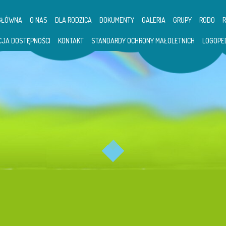
GŁÓWNA
O NAS
DLA RODZICA
DOKUMENTY
GALERIA
GRUPY
RODO
CJA DOSTĘPNOŚCI
KONTAKT
STANDARDY OCHRONY MAŁOLETNICH
LOGOPE