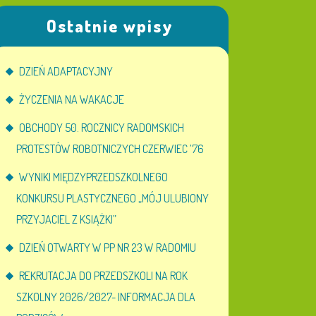
Ostatnie wpisy
DZIEŃ ADAPTACYJNY
ŻYCZENIA NA WAKACJE
OBCHODY 50. ROCZNICY RADOMSKICH
PROTESTÓW ROBOTNICZYCH CZERWIEC ’76
WYNIKI MIĘDZYPRZEDSZKOLNEGO
KONKURSU PLASTYCZNEGO „MÓJ ULUBIONY
PRZYJACIEL Z KSIĄŻKI”
DZIEŃ OTWARTY W PP NR 23 W RADOMIU
REKRUTACJA DO PRZEDSZKOLI NA ROK
SZKOLNY 2026/2027- INFORMACJA DLA