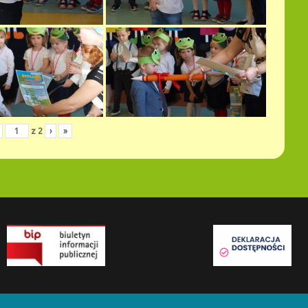
z
2
›
»