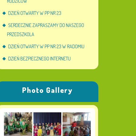
RODZICÓW
DZIEŃ OTWARTY W PP NR 23
SERDECZNIE ZAPRASZAMY DO NASZEGO
PRZEDSZKOLA
DZIEŃ OTWARTY W PP NR 23 W RADOMIU
DZIEŃ BEZPIECZNEGO INTERNETU
Photo Gallery