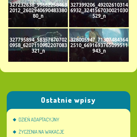
327232638_99662258463
327399206_49202610314
2012_2602940690483380
6932_3241567030021030
80_n
529_n
327795894_58357870702
328005947_71307484364
0958_6207110982207083
2510_6691693765099511
321_n
943_n
Ostatnie wpisy
DZIEŃ ADAPTACYJNY
ŻYCZENIA NA WAKACJE