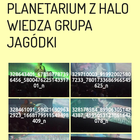
PLANETARIUM Z HALO
WIEDZA GRUPA
JAGÓDKI
328643401_67858778739
329710003_91992002580
6456_5800476225143317
7233_7801733686966545
01_n
625_n
328461091_59021690963
328178584_89906305142
2923_1668179511549498
4387_4195053123861642
409_n
078_n