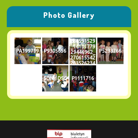
Photo Gallery
284591529
_14101779
PA199719
P9305656
P5233766
29446962_
270615542
263526234
1_n
SONY DSC
P1111716