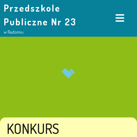
Przedszkole
Publiczne Nr 23
w Radomiu
KONKURS