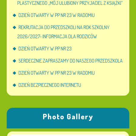
PLASTYCZNEGO „MÓJ ULUBIONY PRZYJACIEL Z KSIĄŻKI”
DZIEŃ OTWARTY W PP NR 23 W RADOMIU
REKRUTACJA DO PRZEDSZKOLI NA ROK SZKOLNY
2026/2027- INFORMACJA DLA RODZICÓW
DZIEŃ OTWARTY W PP NR 23
SERDECZNIE ZAPRASZAMY DO NASZEGO PRZEDSZKOLA
DZIEŃ OTWARTY W PP NR 23 W RADOMIU
DZIEŃ BEZPIECZNEGO INTERNETU
Photo Gallery