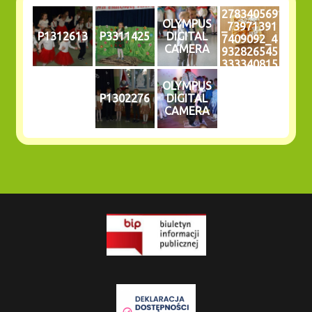
278340569
OLYMPUS
_73971391
P1312613
P3311425
DIGITAL
7409092_4
CAMERA
932826545
333340815
_n
OLYMPUS
P1302276
DIGITAL
CAMERA