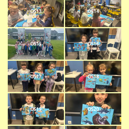
OS13
OS14
OS15
OS16
OS17
OS18
OS19
OS20