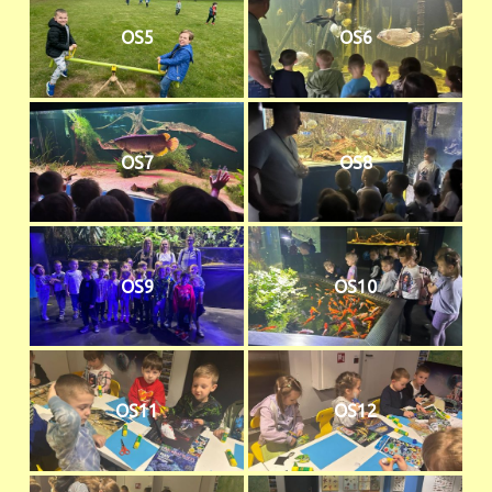
OS5
OS6
OS7
OS8
OS9
OS10
OS11
OS12