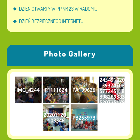
DZIEŃ OTWARTY W PP NR 23 W RADOMIU
DZIEŃ BEZPIECZNEGO INTERNETU
Photo Gallery
245491020
_39324708
IMG_4244
P1111624
PA199626
5772451_8
398289383
520735179
_n
20201120_
PB255973
103346