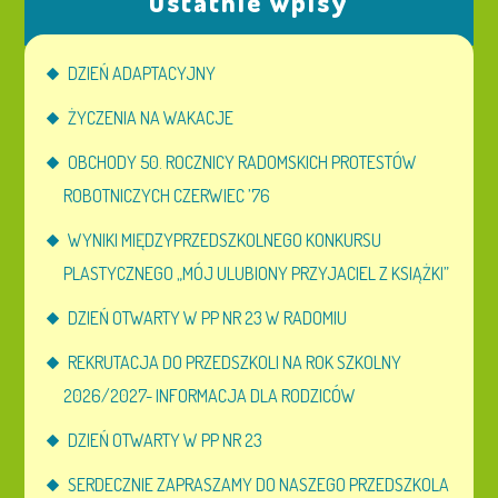
Ostatnie wpisy
DZIEŃ ADAPTACYJNY
ŻYCZENIA NA WAKACJE
OBCHODY 50. ROCZNICY RADOMSKICH PROTESTÓW
ROBOTNICZYCH CZERWIEC ’76
WYNIKI MIĘDZYPRZEDSZKOLNEGO KONKURSU
PLASTYCZNEGO „MÓJ ULUBIONY PRZYJACIEL Z KSIĄŻKI”
DZIEŃ OTWARTY W PP NR 23 W RADOMIU
REKRUTACJA DO PRZEDSZKOLI NA ROK SZKOLNY
2026/2027- INFORMACJA DLA RODZICÓW
DZIEŃ OTWARTY W PP NR 23
SERDECZNIE ZAPRASZAMY DO NASZEGO PRZEDSZKOLA