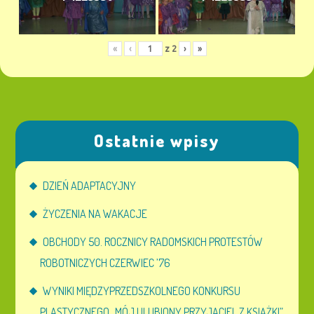
«
‹
z
2
›
»
Ostatnie wpisy
DZIEŃ ADAPTACYJNY
ŻYCZENIA NA WAKACJE
OBCHODY 50. ROCZNICY RADOMSKICH PROTESTÓW
ROBOTNICZYCH CZERWIEC ’76
WYNIKI MIĘDZYPRZEDSZKOLNEGO KONKURSU
PLASTYCZNEGO „MÓJ ULUBIONY PRZYJACIEL Z KSIĄŻKI”