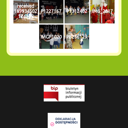
received
189934502
P1227167
P1312402
IMG_2817
124209
IMGP1020
PB266129