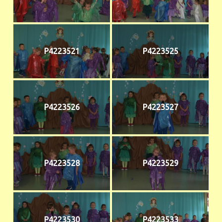
P4223521
P4223525
P4223526
P4223527
P4223528
P4223529
P4223530
P4223533