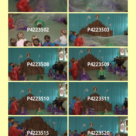
P4223502
P4223503
P4223508
P4223509
P4223510
P4223511
P4223515
P4223520