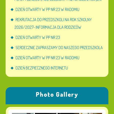
DZIEŃ OTWARTY W PP NR 23 W RADOMIU
REKRUTACJA DO PRZEDSZKOLI NA ROK SZKOLNY
2026/2027- INFORMACJA DLA RODZICÓW
DZIEŃ OTWARTY W PP NR 23
SERDECZNIE ZAPRASZAMY DO NASZEGO PRZEDSZKOLA
DZIEŃ OTWARTY W PP NR 23 W RADOMIU
DZIEŃ BEZPIECZNEGO INTERNETU
Photo Gallery