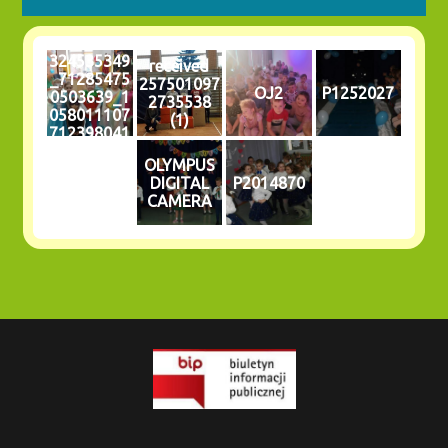
324535349
received
_71285475
257501097
OJ2
P1252027
0503639_1
2735538
058011107
(1)
712398041
_n
OLYMPUS
DIGITAL
P2014870
CAMERA