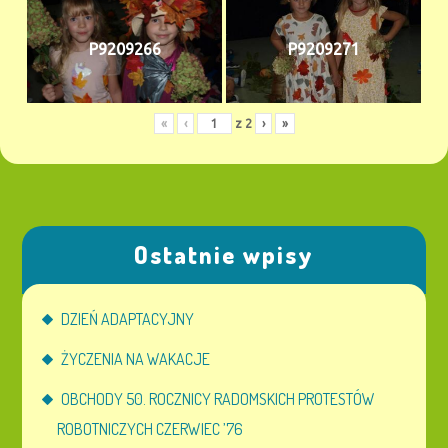
P9209266
P9209271
«
‹
z
2
›
»
Ostatnie wpisy
DZIEŃ ADAPTACYJNY
ŻYCZENIA NA WAKACJE
OBCHODY 50. ROCZNICY RADOMSKICH PROTESTÓW
ROBOTNICZYCH CZERWIEC ’76