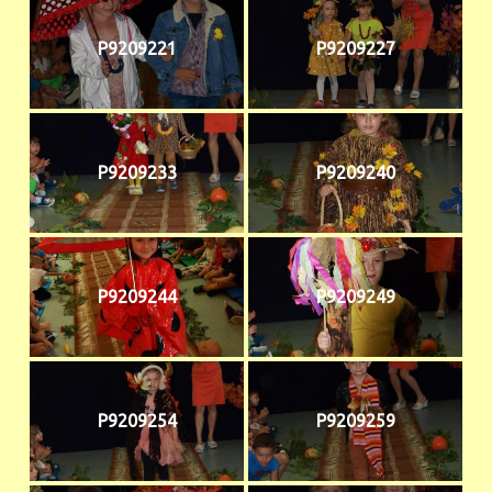
P9209221
P9209227
P9209233
P9209240
P9209244
P9209249
P9209254
P9209259