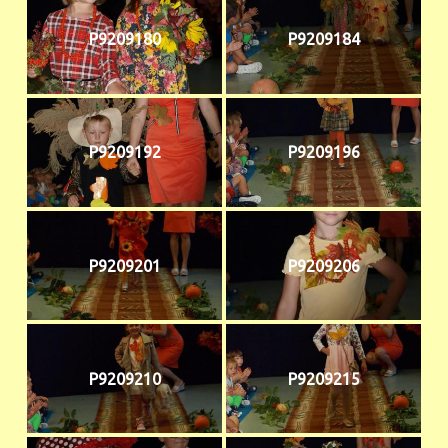
P9209180
P9209184
P9209192
P9209196
P9209201
P9209206
P9209210
P9209215