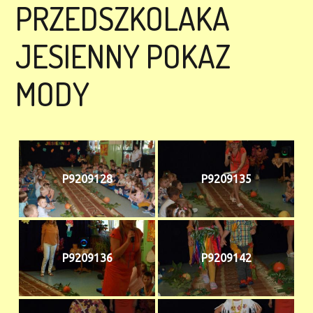
PRZEDSZKOLAKA
JESIENNY POKAZ
MODY
P9209128
P9209135
P9209136
P9209142