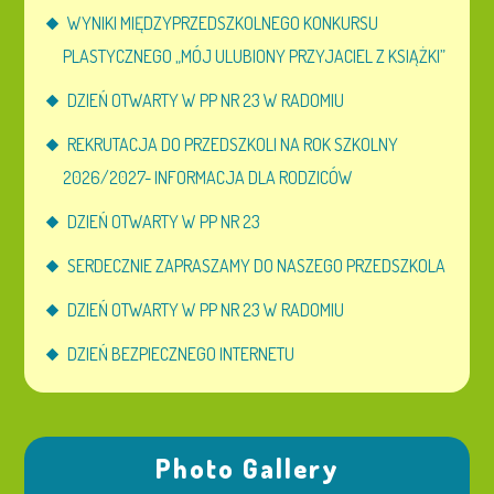
WYNIKI MIĘDZYPRZEDSZKOLNEGO KONKURSU
PLASTYCZNEGO „MÓJ ULUBIONY PRZYJACIEL Z KSIĄŻKI”
DZIEŃ OTWARTY W PP NR 23 W RADOMIU
REKRUTACJA DO PRZEDSZKOLI NA ROK SZKOLNY
2026/2027- INFORMACJA DLA RODZICÓW
DZIEŃ OTWARTY W PP NR 23
SERDECZNIE ZAPRASZAMY DO NASZEGO PRZEDSZKOLA
DZIEŃ OTWARTY W PP NR 23 W RADOMIU
DZIEŃ BEZPIECZNEGO INTERNETU
Photo Gallery