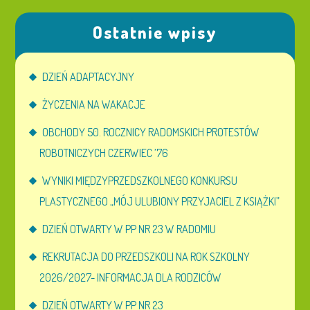
Ostatnie wpisy
DZIEŃ ADAPTACYJNY
ŻYCZENIA NA WAKACJE
OBCHODY 50. ROCZNICY RADOMSKICH PROTESTÓW
ROBOTNICZYCH CZERWIEC ’76
WYNIKI MIĘDZYPRZEDSZKOLNEGO KONKURSU
PLASTYCZNEGO „MÓJ ULUBIONY PRZYJACIEL Z KSIĄŻKI”
DZIEŃ OTWARTY W PP NR 23 W RADOMIU
REKRUTACJA DO PRZEDSZKOLI NA ROK SZKOLNY
2026/2027- INFORMACJA DLA RODZICÓW
DZIEŃ OTWARTY W PP NR 23