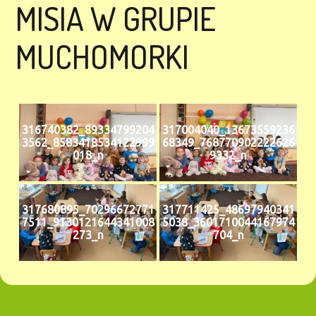
MISIA W GRUPIE
MUCHOMORKI
316740382_89334799204
317004040_13673559236
3562_8583418534122999
68349_768770902222626
018_n
9332_n
317680895_70296672771
317711425_48697940341
7511_9130121644341008
5038_3601710044167974
273_n
704_n