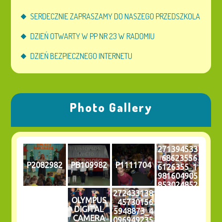
SERDECZNIE ZAPRASZAMY DO NASZEGO PRZEDSZKOLA
DZIEŃ OTWARTY W PP NR 23 W RADOMIU
DZIEŃ BEZPIECZNEGO INTERNETU
Photo Gallery
271394533
_68623556
P2082982
PB109982
P1111704
6126355_1
981604905
853024852
272433138
_n
OLYMPUS
_45730156
DIGITAL
5948873_4
CAMERA
096949235