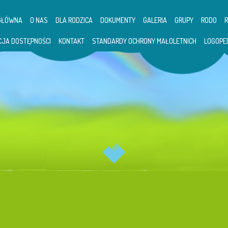
GŁÓWNA
O NAS
DLA RODZICA
DOKUMENTY
GALERIA
GRUPY
RODO
CJA DOSTĘPNOŚCI
KONTAKT
STANDARDY OCHRONY MAŁOLETNICH
LOGOPE