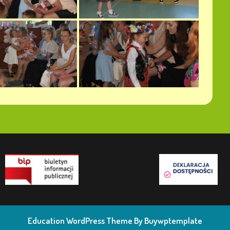
Education WordPress Theme
By Buywptemplate