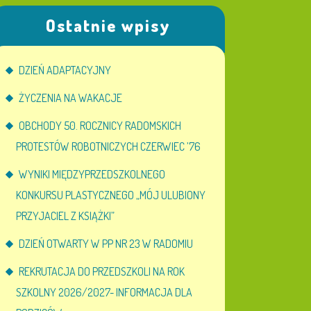
Ostatnie wpisy
DZIEŃ ADAPTACYJNY
ŻYCZENIA NA WAKACJE
OBCHODY 50. ROCZNICY RADOMSKICH
PROTESTÓW ROBOTNICZYCH CZERWIEC ’76
WYNIKI MIĘDZYPRZEDSZKOLNEGO
KONKURSU PLASTYCZNEGO „MÓJ ULUBIONY
PRZYJACIEL Z KSIĄŻKI”
DZIEŃ OTWARTY W PP NR 23 W RADOMIU
REKRUTACJA DO PRZEDSZKOLI NA ROK
SZKOLNY 2026/2027- INFORMACJA DLA