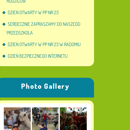
RODZICÓW
DZIEŃ OTWARTY W PP NR 23
SERDECZNIE ZAPRASZAMY DO NASZEGO
PRZEDSZKOLA
DZIEŃ OTWARTY W PP NR 23 W RADOMIU
DZIEŃ BEZPIECZNEGO INTERNETU
Photo Gallery