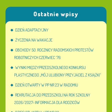
Ostatnie wpisy
DZIEŃ ADAPTACYJNY
ŻYCZENIA NA WAKACJE
OBCHODY 50. ROCZNICY RADOMSKICH PROTESTÓW
ROBOTNICZYCH CZERWIEC ’76
WYNIKI MIĘDZYPRZEDSZKOLNEGO KONKURSU
PLASTYCZNEGO „MÓJ ULUBIONY PRZYJACIEL Z KSIĄŻKI”
DZIEŃ OTWARTY W PP NR 23 W RADOMIU
REKRUTACJA DO PRZEDSZKOLI NA ROK SZKOLNY
2026/2027- INFORMACJA DLA RODZICÓW