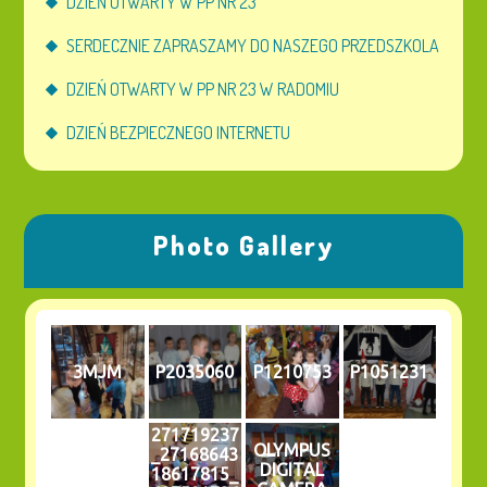
DZIEŃ OTWARTY W PP NR 23
SERDECZNIE ZAPRASZAMY DO NASZEGO PRZEDSZKOLA
DZIEŃ OTWARTY W PP NR 23 W RADOMIU
DZIEŃ BEZPIECZNEGO INTERNETU
Photo Gallery
3MJM
P2035060
P1210753
P1051231
271719237
OLYMPUS
_27168643
DIGITAL
18617815_