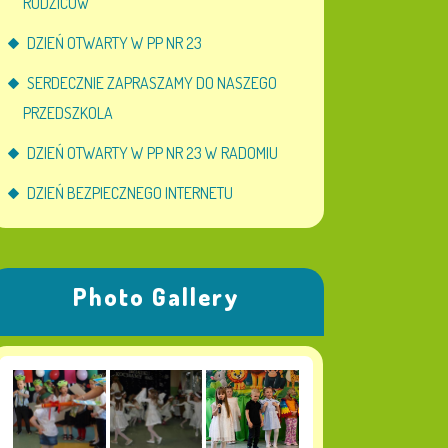
RODZICÓW
DZIEŃ OTWARTY W PP NR 23
SERDECZNIE ZAPRASZAMY DO NASZEGO
PRZEDSZKOLA
DZIEŃ OTWARTY W PP NR 23 W RADOMIU
DZIEŃ BEZPIECZNEGO INTERNETU
Photo Gallery