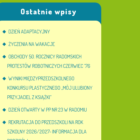
Ostatnie wpisy
DZIEŃ ADAPTACYJNY
ŻYCZENIA NA WAKACJE
OBCHODY 50. ROCZNICY RADOMSKICH
PROTESTÓW ROBOTNICZYCH CZERWIEC ’76
WYNIKI MIĘDZYPRZEDSZKOLNEGO
KONKURSU PLASTYCZNEGO „MÓJ ULUBIONY
PRZYJACIEL Z KSIĄŻKI”
DZIEŃ OTWARTY W PP NR 23 W RADOMIU
REKRUTACJA DO PRZEDSZKOLI NA ROK
SZKOLNY 2026/2027- INFORMACJA DLA