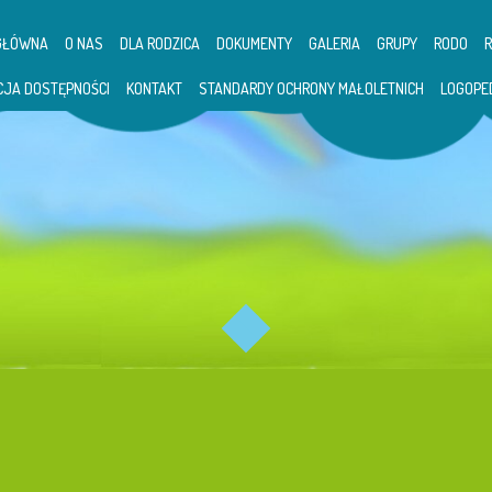
GŁÓWNA
O NAS
DLA RODZICA
DOKUMENTY
GALERIA
GRUPY
RODO
CJA DOSTĘPNOŚCI
KONTAKT
STANDARDY OCHRONY MAŁOLETNICH
LOGOPE