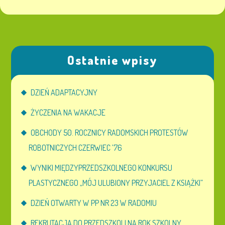
Ostatnie wpisy
DZIEŃ ADAPTACYJNY
ŻYCZENIA NA WAKACJE
OBCHODY 50. ROCZNICY RADOMSKICH PROTESTÓW
ROBOTNICZYCH CZERWIEC ’76
WYNIKI MIĘDZYPRZEDSZKOLNEGO KONKURSU
PLASTYCZNEGO „MÓJ ULUBIONY PRZYJACIEL Z KSIĄŻKI”
DZIEŃ OTWARTY W PP NR 23 W RADOMIU
REKRUTACJA DO PRZEDSZKOLI NA ROK SZKOLNY