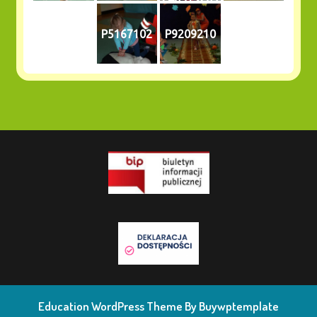
5_n
P5167102
P9209210
Education WordPress Theme
By Buywptemplate