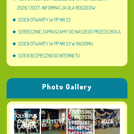
2026/2027- INFORMACJA DLA RODZICÓW
DZIEŃ OTWARTY W PP NR 23
SERDECZNIE ZAPRASZAMY DO NASZEGO PRZEDSZKOLA
DZIEŃ OTWARTY W PP NR 23 W RADOMIU
DZIEŃ BEZPIECZNEGO INTERNETU
Photo Gallery
275935080
OLYMPUS
_74607030
DIGITAL
P3215798
4DZA
67303261_
CAMERA
441637625
240319209