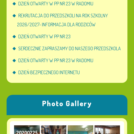
DZIEŃ OTWARTY W PP NR 23 W RADOMIU
REKRUTACJA DO PRZEDSZKOLI NA ROK SZKOLNY
2026/2027- INFORMACJA DLA RODZICÓW
DZIEŃ OTWARTY W PP NR 23
SERDECZNIE ZAPRASZAMY DO NASZEGO PRZEDSZKOLA
DZIEŃ OTWARTY W PP NR 23 W RADOMIU
DZIEŃ BEZPIECZNEGO INTERNETU
Photo Gallery
20200225