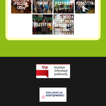
102354-
1MJM
P3213435
P2065178
Copy
309135224
_10818939
P3215778
39358543_
799368475
207881112
0_n