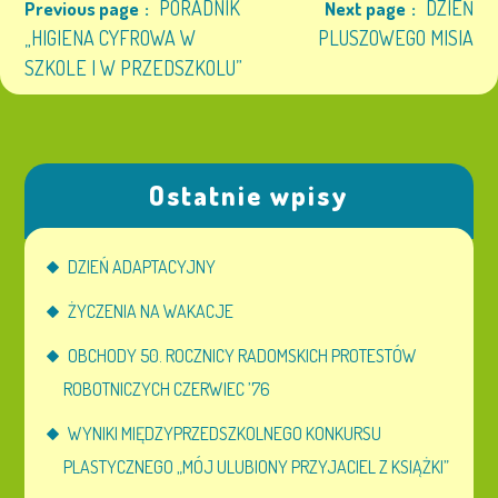
PORADNIK
DZIEŃ
Previous page
Next page
„HIGIENA CYFROWA W
PLUSZOWEGO MISIA
SZKOLE I W PRZEDSZKOLU”
Ostatnie wpisy
DZIEŃ ADAPTACYJNY
ŻYCZENIA NA WAKACJE
OBCHODY 50. ROCZNICY RADOMSKICH PROTESTÓW
ROBOTNICZYCH CZERWIEC ’76
WYNIKI MIĘDZYPRZEDSZKOLNEGO KONKURSU
PLASTYCZNEGO „MÓJ ULUBIONY PRZYJACIEL Z KSIĄŻKI”