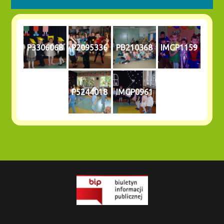
P3306068
P2095336
PB210368
IMGP1159
P5244018
IMGP0961