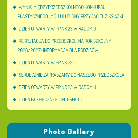
WYNIKI MIĘDZYPRZEDSZKOLNEGO KONKURSU
PLASTYCZNEGO „MÓJ ULUBIONY PRZYJACIEL Z KSIĄŻKI”
DZIEŃ OTWARTY W PP NR 23 W RADOMIU
REKRUTACJA DO PRZEDSZKOLI NA ROK SZKOLNY
2026/2027- INFORMACJA DLA RODZICÓW
DZIEŃ OTWARTY W PP NR 23
SERDECZNIE ZAPRASZAMY DO NASZEGO PRZEDSZKOLA
DZIEŃ OTWARTY W PP NR 23 W RADOMIU
DZIEŃ BEZPIECZNEGO INTERNETU
Photo Gallery