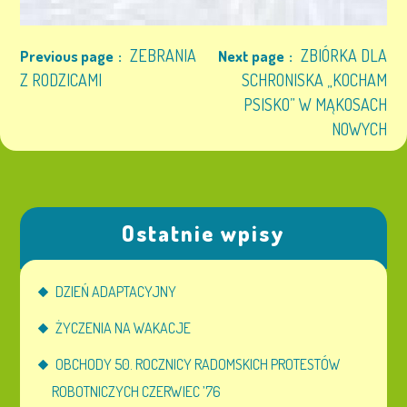
ZEBRANIA
ZBIÓRKA DLA
Previous page
Next page
Z RODZICAMI
SCHRONISKA „KOCHAM
PSISKO” W MĄKOSACH
NOWYCH
Ostatnie wpisy
DZIEŃ ADAPTACYJNY
ŻYCZENIA NA WAKACJE
OBCHODY 50. ROCZNICY RADOMSKICH PROTESTÓW
ROBOTNICZYCH CZERWIEC ’76