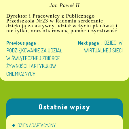
Jan Paweł II
Dyrektor i
Pracownicy
z Publicznego
Przedszkola Nr23 w Radomiu serdecznie
dziękują
z
a aktywny udział w życiu placówki
i
nie tylko,
oraz ofiarowaną pomoc i życzliwość.
DZIECI W
Previous page
Next page
PODZIĘKOWANIE ZA UDZIAŁ
WIRTUALNEJ SIECI
W ŚWIĄTECZNEJ ZBIÓRCE
ŻYWNOŚCI I ARTYKUŁÓW
CHEMICZNYCH
Ostatnie wpisy
DZIEŃ ADAPTACYJNY