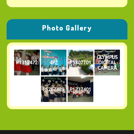
Photo Gallery
OLYMPUS
P1312472
4PŻ
P5307701
DIGITAL
CAMERA
P5267489
P1237401