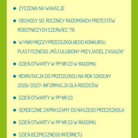
ŻYCZENIA NA WAKACJE
OBCHODY 50. ROCZNICY RADOMSKICH PROTESTÓW
ROBOTNICZYCH CZERWIEC ’76
WYNIKI MIĘDZYPRZEDSZKOLNEGO KONKURSU
PLASTYCZNEGO „MÓJ ULUBIONY PRZYJACIEL Z KSIĄŻKI”
DZIEŃ OTWARTY W PP NR 23 W RADOMIU
REKRUTACJA DO PRZEDSZKOLI NA ROK SZKOLNY
2026/2027- INFORMACJA DLA RODZICÓW
DZIEŃ OTWARTY W PP NR 23
SERDECZNIE ZAPRASZAMY DO NASZEGO PRZEDSZKOLA
DZIEŃ OTWARTY W PP NR 23 W RADOMIU
DZIEŃ BEZPIECZNEGO INTERNETU