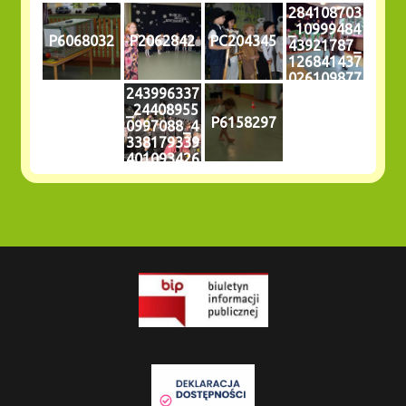
284108703
_10999484
P6068032
P2062842
PC204345
43921787_
126841437
026109877
243996337
1_n
_24408955
P6158297
0997088_4
338179339
401093426
_n