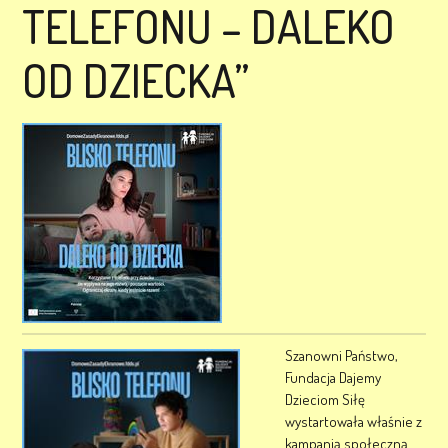
TELEFONU – DALEKO
OD DZIECKA”
Szanowni Państwo,
Fundacja Dajemy
Dzieciom Siłę
wystartowała właśnie z
kampanią społeczną