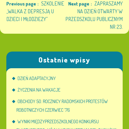
SZKOLENIE
ZAPRASZAMY
Previous page
Next page
„WALKA Z DEPRESJĄ U
NA DZIEŃ OTWARTY W
DZIECI I MŁODZIEŻY”
PRZEDSZKOLU PUBLICZNYM
NR 23.
Ostatnie wpisy
DZIEŃ ADAPTACYJNY
ŻYCZENIA NA WAKACJE
OBCHODY 50. ROCZNICY RADOMSKICH PROTESTÓW
ROBOTNICZYCH CZERWIEC ’76
WYNIKI MIĘDZYPRZEDSZKOLNEGO KONKURSU