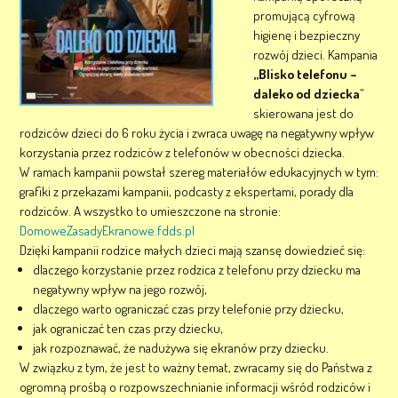
promującą cyfrową
higienę i bezpieczny
rozwój dzieci. Kampania
„Blisko telefonu –
daleko od dziecka
”
skierowana jest do
rodziców dzieci do 6 roku życia i zwraca uwagę na negatywny wpływ
korzystania przez rodziców z telefonów w obecności dziecka.
W ramach kampanii powstał szereg materiałów edukacyjnych w tym:
grafiki z przekazami kampanii, podcasty z ekspertami, porady dla
rodziców. A wszystko to umieszczone na stronie:
DomoweZasadyEkranowe.fdds.pl
Dzięki kampanii rodzice małych dzieci mają szansę dowiedzieć się:
dlaczego korzystanie przez rodzica z telefonu przy dziecku ma
negatywny wpływ na jego rozwój,
dlaczego warto ograniczać czas przy telefonie przy dziecku,
jak ograniczać ten czas przy dziecku,
jak rozpoznawać, że nadużywa się ekranów przy dziecku.
W związku z tym, że jest to ważny temat, zwracamy się do Państwa z
ogromną prośbą o rozpowszechnianie informacji wśród rodziców i