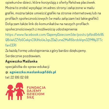
opiekunów dzieci, które korzystają z oferty Państwa placówek.
Można to zrobić wysyłając im adres strony i załączone w mailu
grafiki, można także umieścić grafiki na stronie internetowej lub na
profilach społecznościowych (w mailu załączam też takie grafiki).
Dołączam także link do komunikatów na naszych profilach
społecznościowych z możliwością udostepnienia:
https://www.facebook.com/DajemyDzieciomSile/posts/pfbid0rb95
QBvWrZZYb6CekjnC9UHoUeJqsZDa2une2MxR6brdoVqm3ZfMNy3TTc
fanCERl
Za każdą formę udostępnienia z góry bardzo dziękujemy.
Serdecznie pozdrawiam,
Agnieszka Maślanka
specjalistka do spraw edukacji
@:
agnieszka.maslanka@fdds.pl
tel: 22 616 02 68