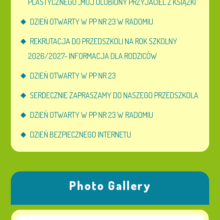
PLASTYCZNEGO „MÓJ ULUBIONY PRZYJACIEL Z KSIĄŻKI”
DZIEŃ OTWARTY W PP NR 23 W RADOMIU
REKRUTACJA DO PRZEDSZKOLI NA ROK SZKOLNY
2026/2027- INFORMACJA DLA RODZICÓW
DZIEŃ OTWARTY W PP NR 23
SERDECZNIE ZAPRASZAMY DO NASZEGO PRZEDSZKOLA
DZIEŃ OTWARTY W PP NR 23 W RADOMIU
DZIEŃ BEZPIECZNEGO INTERNETU
Photo Gallery