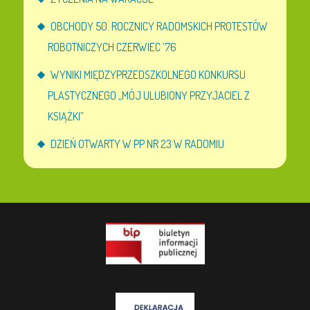
OBCHODY 50. ROCZNICY RADOMSKICH PROTESTÓW
ROBOTNICZYCH CZERWIEC ’76
WYNIKI MIĘDZYPRZEDSZKOLNEGO KONKURSU
PLASTYCZNEGO „MÓJ ULUBIONY PRZYJACIEL Z
KSIĄŻKI”
DZIEŃ OTWARTY W PP NR 23 W RADOMIU