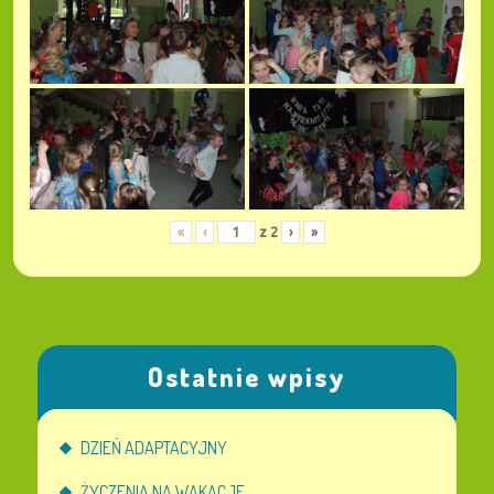
«
‹
z
2
›
»
Ostatnie wpisy
DZIEŃ ADAPTACYJNY
ŻYCZENIA NA WAKACJE