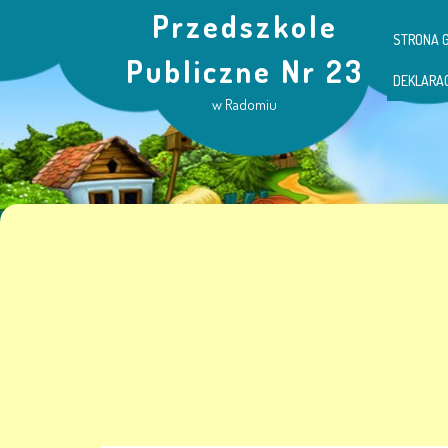
Przedszkole
STRONA 
Publiczne Nr 23
DEKLARA
w Radomiu