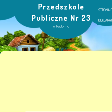
Przedszkole
STRONA 
Publiczne Nr 23
DEKLARA
w Radomiu