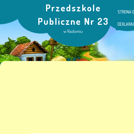
Przedszkole
STRONA 
Publiczne Nr 23
DEKLARA
w Radomiu