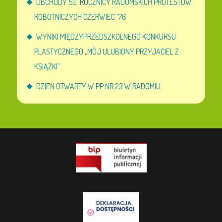
OBCHODY 50. ROCZNICY RADOMSKICH PROTESTÓW
ROBOTNICZYCH CZERWIEC ’76
WYNIKI MIĘDZYPRZEDSZKOLNEGO KONKURSU
PLASTYCZNEGO „MÓJ ULUBIONY PRZYJACIEL Z
KSIĄŻKI”
DZIEŃ OTWARTY W PP NR 23 W RADOMIU