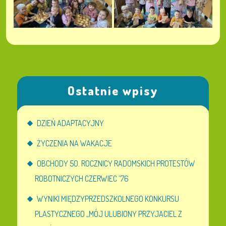
Ostatnie wpisy
DZIEŃ ADAPTACYJNY
ŻYCZENIA NA WAKACJE
OBCHODY 50. ROCZNICY RADOMSKICH PROTESTÓW
ROBOTNICZYCH CZERWIEC ’76
WYNIKI MIĘDZYPRZEDSZKOLNEGO KONKURSU
PLASTYCZNEGO „MÓJ ULUBIONY PRZYJACIEL Z