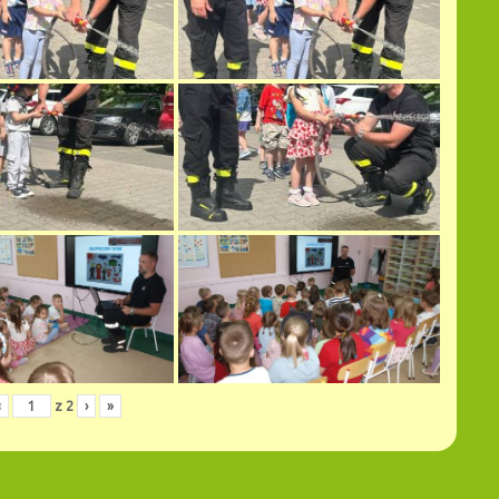
‹
z
2
›
»