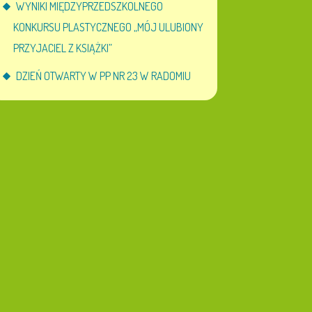
WYNIKI MIĘDZYPRZEDSZKOLNEGO
KONKURSU PLASTYCZNEGO „MÓJ ULUBIONY
PRZYJACIEL Z KSIĄŻKI”
DZIEŃ OTWARTY W PP NR 23 W RADOMIU