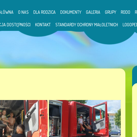
GŁÓWNA
O NAS
DLA RODZICA
DOKUMENTY
GALERIA
GRUPY
RODO
CJA DOSTĘPNOŚCI
KONTAKT
STANDARDY OCHRONY MAŁOLETNICH
LOGOPE