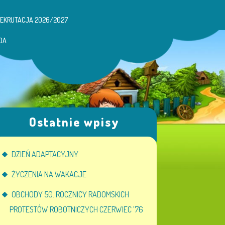
REKRUTACJA 2026/2027
DA
Ostatnie wpisy
DZIEŃ ADAPTACYJNY
ŻYCZENIA NA WAKACJE
OBCHODY 50. ROCZNICY RADOMSKICH
PROTESTÓW ROBOTNICZYCH CZERWIEC ’76