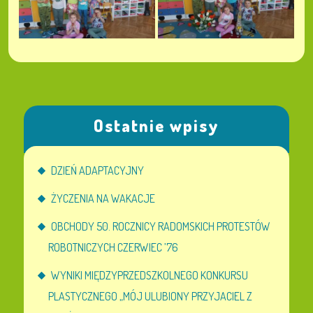
Ostatnie wpisy
DZIEŃ ADAPTACYJNY
ŻYCZENIA NA WAKACJE
OBCHODY 50. ROCZNICY RADOMSKICH PROTESTÓW
ROBOTNICZYCH CZERWIEC ’76
WYNIKI MIĘDZYPRZEDSZKOLNEGO KONKURSU
PLASTYCZNEGO „MÓJ ULUBIONY PRZYJACIEL Z