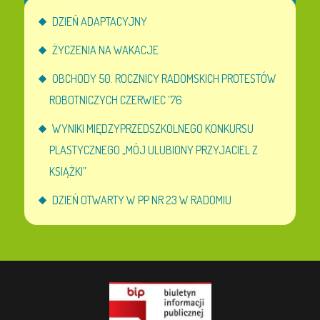
DZIEŃ ADAPTACYJNY
ŻYCZENIA NA WAKACJE
OBCHODY 50. ROCZNICY RADOMSKICH PROTESTÓW
ROBOTNICZYCH CZERWIEC ’76
WYNIKI MIĘDZYPRZEDSZKOLNEGO KONKURSU
PLASTYCZNEGO „MÓJ ULUBIONY PRZYJACIEL Z
KSIĄŻKI”
DZIEŃ OTWARTY W PP NR 23 W RADOMIU