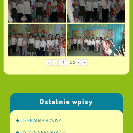
«
‹
z
2
›
»
Ostatnie wpisy
DZIEŃ ADAPTACYJNY
ŻYCZENIA NA WAKACJE