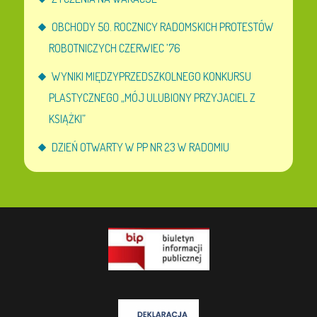
OBCHODY 50. ROCZNICY RADOMSKICH PROTESTÓW
ROBOTNICZYCH CZERWIEC ’76
WYNIKI MIĘDZYPRZEDSZKOLNEGO KONKURSU
PLASTYCZNEGO „MÓJ ULUBIONY PRZYJACIEL Z
KSIĄŻKI”
DZIEŃ OTWARTY W PP NR 23 W RADOMIU