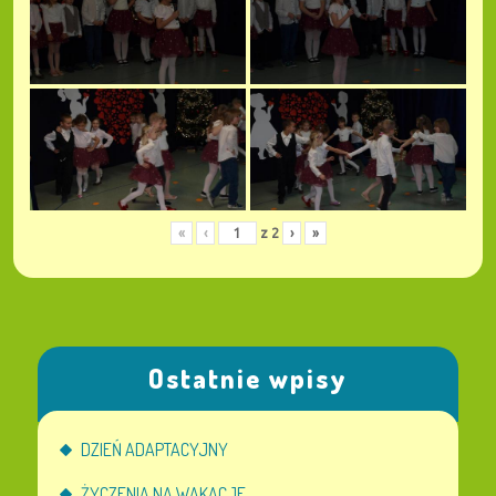
«
‹
z
2
›
»
Ostatnie wpisy
DZIEŃ ADAPTACYJNY
ŻYCZENIA NA WAKACJE