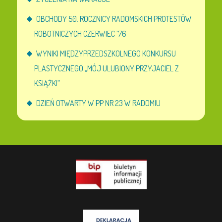
OBCHODY 50. ROCZNICY RADOMSKICH PROTESTÓW
ROBOTNICZYCH CZERWIEC ’76
WYNIKI MIĘDZYPRZEDSZKOLNEGO KONKURSU
PLASTYCZNEGO „MÓJ ULUBIONY PRZYJACIEL Z
KSIĄŻKI”
DZIEŃ OTWARTY W PP NR 23 W RADOMIU