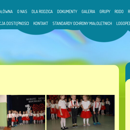
GŁÓWNA
O NAS
DLA RODZICA
DOKUMENTY
GALERIA
GRUPY
RODO
CJA DOSTĘPNOŚCI
KONTAKT
STANDARDY OCHRONY MAŁOLETNICH
LOGOPE