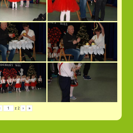
‹
z
2
›
»