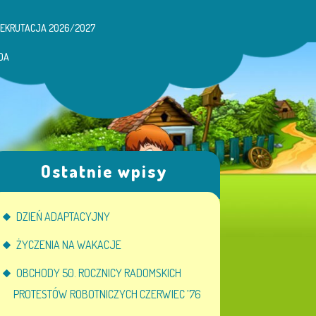
REKRUTACJA 2026/2027
DA
Ostatnie wpisy
DZIEŃ ADAPTACYJNY
ŻYCZENIA NA WAKACJE
OBCHODY 50. ROCZNICY RADOMSKICH
PROTESTÓW ROBOTNICZYCH CZERWIEC ’76