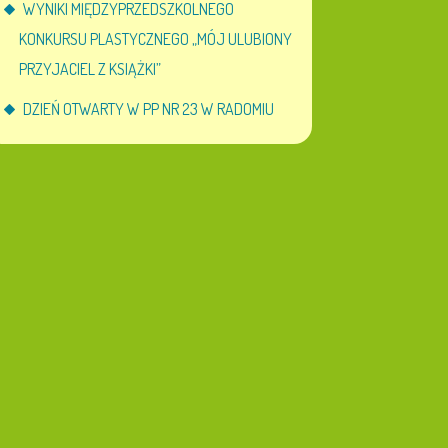
WYNIKI MIĘDZYPRZEDSZKOLNEGO
KONKURSU PLASTYCZNEGO „MÓJ ULUBIONY
PRZYJACIEL Z KSIĄŻKI”
DZIEŃ OTWARTY W PP NR 23 W RADOMIU