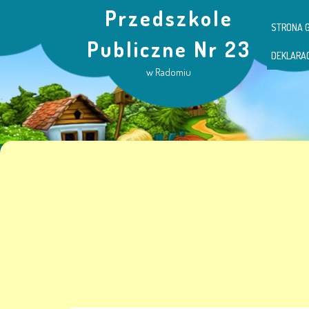
Przedszkole
STRONA 
Publiczne Nr 23
DEKLARA
w Radomiu