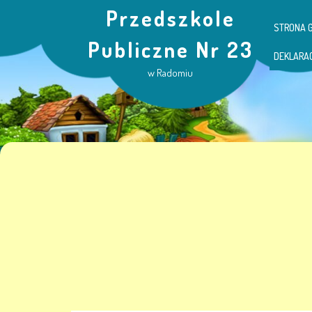
Przedszkole
STRONA 
Publiczne Nr 23
DEKLARA
w Radomiu