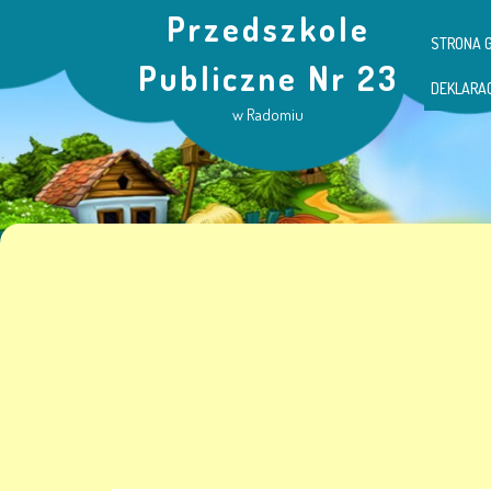
Przedszkole
STRONA 
Publiczne Nr 23
DEKLARA
w Radomiu