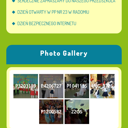
SERDECZNIE ZAPRASZAMY DO NASZEGO PRZEDSZKOLA
DZIEŃ OTWARTY W PP NR 23 W RADOMIU
DZIEŃ BEZPIECZNEGO INTERNETU
Photo Gallery
P3203189
P4206727
P1041135
IMG_3725
P1200582
22OS